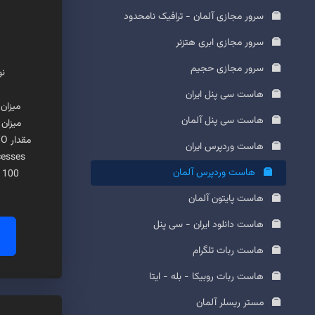
سرور مجازی آلمان - ترافیک نامحدود
سرور مجازی ابری هتزنر
سرور مجازی حجیم
نو
هاست سی پنل ایران
میزان ر
هاست سی پنل آلمان
میزان CPU هر هاست = 2 هست
مقدار I/O برای هر هاست = 4 مگابایت
هاست وردپرس ایران
 Processes
هاست وردپرس آلمان
 100
هاست پایتون آلمان
هاست دانلود ایران - سی پنل
هاست ربات تلگرام
هاست ربات روبیکا - بله - ایتا
مستر ریسلر آلمان