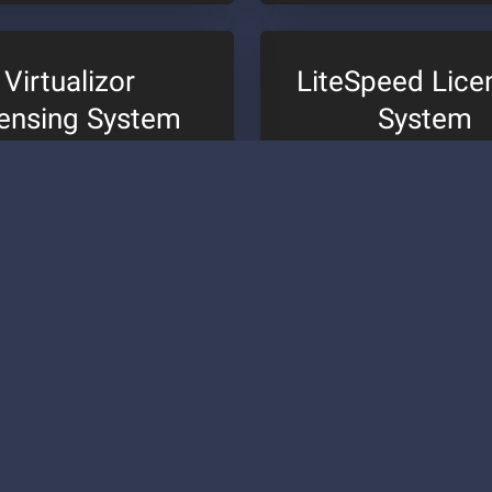
Virtualizor
LiteSpeed Lice
censing System
System
7,01 ریال
7,013,300 ریال
4,199, هزینه تنظیم
ماهانه + 10,373,000 هزینه تنظیم
گار با تمام کنترل پنل ها
تحویل آنی و خودکار
تحویل آنی و خودکار
بدون هیچگونه محدودیت (نامحدود s
یت بروزرسانی از سرور اصلی
قابلیت بروزرسانی از سرور ا
 هیچگونه قطعی یا تداخل
بدون هیچگونه قطعی یا تدا
ی دائم هرگونه مشکل لایسنس
پشتیبانی دائم هرگونه مشکل 
ییر آیپی با هزینه جداگانه
بدون مشکل با تحریم و سرور ها
ل با تحریم و سرور های داخلی
نصب آسان لایسنس با یک دستو
ن لایسنس با یک دستور ساده