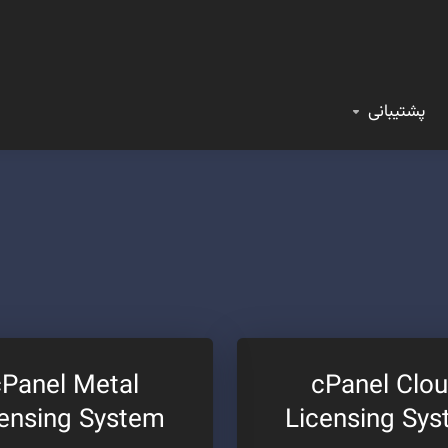
پشتیبانی
cPanel Metal
cPanel Clo
censing System
Licensing Sy