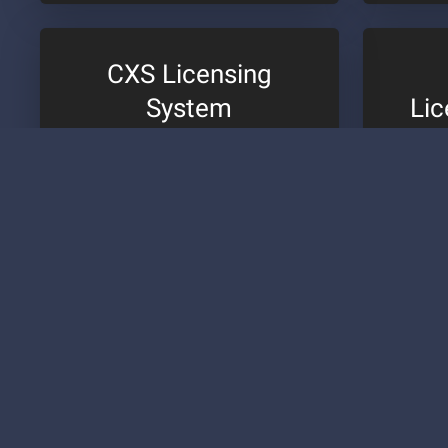
CXS Licensing
System
Li
3,485,700 ریال
ماهانه + 7,979,200 هزینه تنظیم
vp)
صلی
خل
لایسنس
ی داخلی
ر ساده