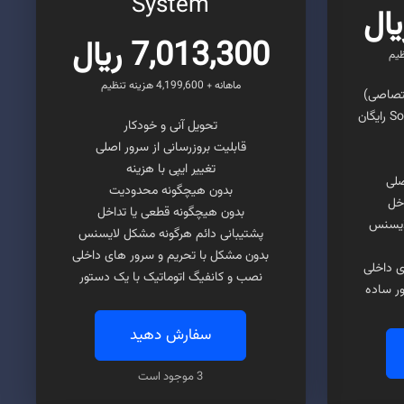
System
7,013,300 ریال
ماهانه + 4,199,600 هزینه تنظیم
همراه با یک لایسنس Softaculous رایگان
تحویل آنی و خودکار
قابلیت بروزرسانی از سرور اصلی
تغییر ایپی با هزینه
صلی
بدون هیچگونه محدودیت
خل
بدون هیچگونه قطعی یا تداخل
لایسنس
پشتیبانی دائم هرگونه مشکل لایسنس
بدون مشکل با تحریم و سرور های داخلی
ی داخلی
نصب و کانفیگ اتوماتیک با یک دستور
ر ساده
سفارش دهید
3 موجود است