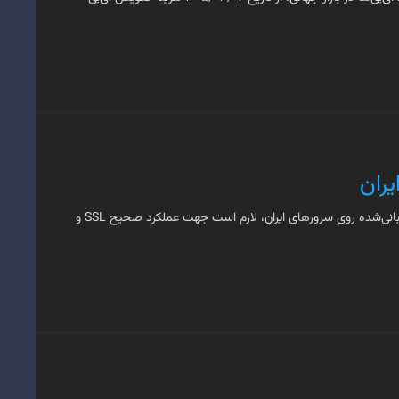
کاربران گرامی،با توجه به اختلالات اخیر در فرآیند صدور و تمدید SSL برای برخی از سایت‌های میزبانی‌شده روی سرورهای ایران، لازم است جهت عملکرد صحیح SSL و