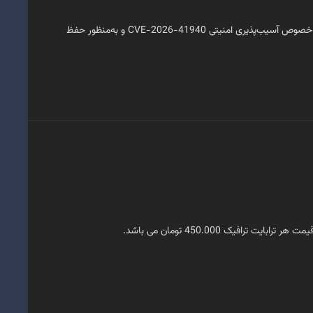
🔔 اطلاعیه مهم امنیتی کاربران گرامی، با توجه به اطلاعیه رسمی منتشرشده از سوی cPanel در خصوص آسیب‌پذیری امنیتی CVE-2026-41940 و به‌منظور حفظ