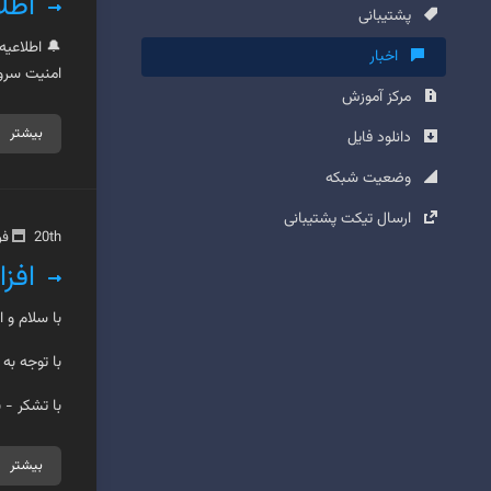
اطل
پشتیبانی
اخبار
امنیت سروره
مرکز آموزش
بیشتر
دانلود فایل
وضعیت شبکه
ارسال تیکت پشتیبانی
20th فوریه 2024
افز
با سلام و ا
با توجه به اعلام ا
با تشکر - 
بیشتر